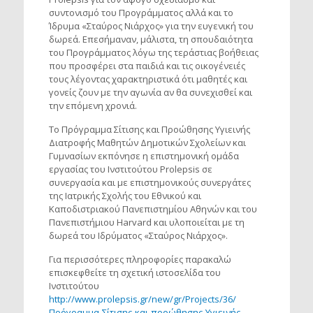
συντονισμό του Προγράμματος αλλά και το
Ίδρυμα «Σταύρος Νιάρχος» για την ευγενική του
δωρεά. Επεσήμαναν, μάλιστα, τη σπουδαιότητα
του Προγράμματος λόγω της τεράστιας βοήθειας
που προσφέρει στα παιδιά και τις οικογένειές
τους λέγοντας χαρακτηριστικά ότι μαθητές και
γονείς ζουν με την αγωνία αν θα συνεχισθεί και
την επόμενη χρονιά.
Το Πρόγραμμα Σίτισης και Προώθησης Υγιεινής
Διατροφής Μαθητών Δημοτικών Σχολείων και
Γυμνασίων εκπόνησε η επιστημονική ομάδα
εργασίας του Ινστιτούτου Prolepsis σε
συνεργασία και με επιστημονικούς συνεργάτες
της Ιατρικής Σχολής του Εθνικού και
Καποδιστριακού Πανεπιστημίου Αθηνών και του
Πανεπιστήμιου Harvard και υλοποιείται με τη
δωρεά του Ιδρύματος «Σταύρος Νιάρχος».
Για περισσότερες πληροφορίες παρακαλώ
επισκεφθείτε τη σχετική ιστοσελίδα του
Ινστιτούτου
http://www.prolepsis.gr/new/gr/Projects/36/
Πρόγραμμα-Σίτισης-και-προώθησης-Υγιεινής-