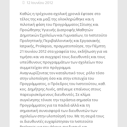
12 Ιουνίου 2012
Καθώς η τρέχουσα σχολική χρονιά έφτασε στο
τέλος της και μαζί της ολοκληρώθηκε και η
πιλοτική φάση του Προγράμματος Σίτισης και
Προώθησης Υγιεινής Διατροφής Μαθητών
Δημοτικών Σχολείων και Γυμνασίων, το Ινστιτούτο
Προληπτικής Περιβαλλοντικής και Εργασιακής
Ιατρικής, Prolepsis, πραγματοποίησε, την Πέμπτη
21 Ιουνίου 2012 στα γραφεία του, εκδήλωση για να
τιμήσει και να συγχαρεί τους διευθυντές και τους
υπεύθυνους προγραμμάτων των σχολείων που
συμμετείχαν στο πρόγραμμα.
Αναγνωρίζοντας τον καταλυτικό τους ρόλο τόσο
στην υλοποίηση όσο και στην επιτυχία του
Προγράμματος, ο Πρόεδρος του Ινστιτούτου, καθ.
κος. Δημήτρης Λινός, απένειμε επαίνους στους
παρευρισκόμενους διευθυντές. Σε κλίμα
συγκίνησης τόνισε την τεράστια σημασία του
Προγράμματος για τα παιδιά αλλά και τη
σημαντική συνεισφορά των διευθυντών των
σχολείων στην υλοποίησή του. Με τη σειρά τους
οι διευθυντές ευχαρίστησαν το Ινστιτούτο
Prolepsis για τον άψογο σχεδιασμό και